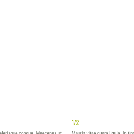
1/2
scelerisque congue. Maecenas ut
Mauris vitae quam ligula. In t