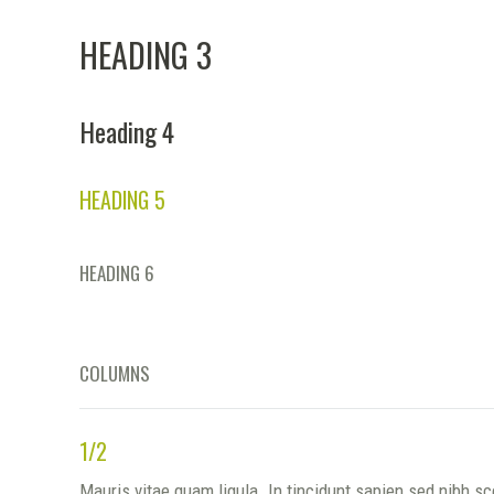
HEADING 3
Heading 4
HEADING 5
HEADING 6
COLUMNS
1/2
Mauris vitae quam ligula. In tincidunt sapien sed nibh 