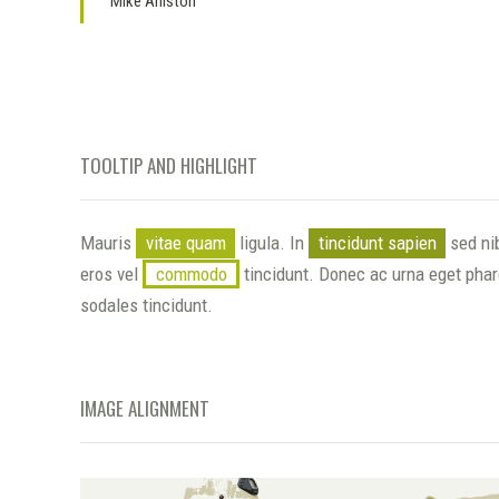
Mike Aniston
TOOLTIP AND HIGHLIGHT
Mauris
vitae quam
ligula. In
tincidunt sapien
sed nib
eros vel
commodo
tincidunt. Donec ac urna eget phare
sodales tincidunt.
IMAGE ALIGNMENT