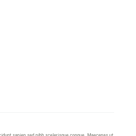
incidunt sapien sed nibh scelerisque congue. Maecenas ut