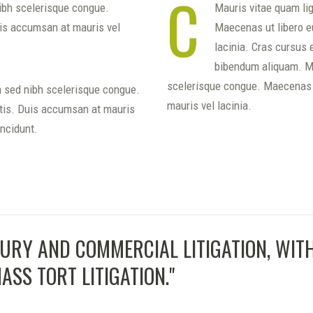
C
nibh scelerisque congue.
Mauris vitae quam lig
uis accumsan at mauris vel
Maecenas ut libero e
lacinia. Cras cursus 
bibendum aliquam. Mau
scelerisque congue. Maecenas u
en sed nibh scelerisque congue.
mauris vel lacinia.
rtis. Duis accumsan at mauris
incidunt.
JURY AND COMMERCIAL LITIGATION, WI
SS TORT LITIGATION.